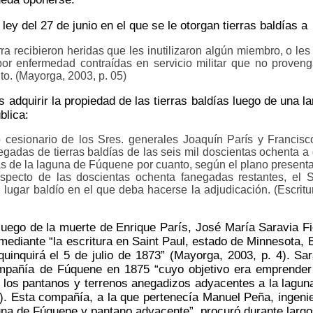
ey del 27 de junio en el que se le otorgan tierras baldías a
ra recibieron heridas que les inutilizaron algún miembro, o les
 por enfermedad contraídas en servicio militar que no prove
to. (Mayorga, 2003, p. 05)
 adquirir la propiedad de las tierras baldías luego de una l
blica:
 cesionario de los Sres. generales Joaquín París y Francisc
negadas de tierras baldías de las seis mil doscientas ochenta a
as de la laguna de Fúquene por cuanto, según el plano presen
specto de las doscientas ochenta fanegadas restantes, el S
 lugar baldío en el que deba hacerse la adjudicación. (Escritu
uego de la muerte de Enrique París, José María Saravia Fi
mediante “la escritura en Saint Paul, estado de Minnesota,
quinquirá el 5 de julio de 1873” (Mayorga, 2003, p. 4). Sa
mpañía de Fúquene en 1875 “cuyo objetivo era emprender 
os pantanos y terrenos anegadizos adyacentes a la laguna,
). Esta compañía, a la que pertenecía Manuel Peña, ingenie
una de Fúquene y pantano adyacente”, procuró durante larg