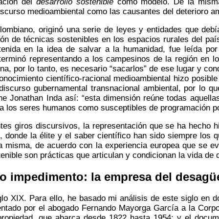
ación del
desarrollo sostenible
como modelo. De la misma
iscurso medioambiental como las causantes del deterioro am
ombiano, originó una serie de leyes y entidades que debía
ión de técnicas sostenibles en los espacios rurales del p
enida en la idea de salvar a la humanidad, fue leída por 
terminó representando a los campesinos de la región en 
na, por lo tanto, es necesario “sacarlos” de ese lugar y con
onocimiento científico-racional medioambiental hizo posib
discurso gubernamental transnacional ambiental, por lo qu
ine Jonathan Inda así: “esta dimensión reúne todas aquella
 los seres humanos como susceptibles de programación polí
tes giros discursivos, la representación que se ha hecho 
, donde la élite y el saber científico han sido siempre los
una misma, de acuerdo con la experiencia europea que se e
ostenible son prácticas que articulan y condicionan la vida d
 impedimento: la empresa del desagüe
glo XIX. Para ello, he basado mi análisis de este siglo e
resentado por el abogado Fernando Mayorga García a la Co
a propiedad, que abarca desde 1822 hasta 1954; y el doc