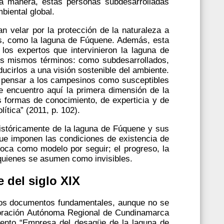
 manera, estas personas subdesarrolladas
biental global.
n velar por la protección de la naturaleza a
aís, como la laguna de Fúquene. Además, esta
los expertos que intervinieron la laguna de
los mismos términos: como subdesarrollados,
ducirlos a una visión sostenible del ambiente.
le pensar a los campesinos como susceptibles
e encuentro aquí la primera dimensión de la
s formas de conocimiento, de experticia y de
tica” (2011, p. 102).
históricamente de la laguna de Fúquene y sus
 que imponen las condiciones de existencia de
voca como modelo por seguir; el progreso, la
e quienes se asumen como invisibles.
 del siglo XIX
n dos documentos fundamentales, aunque no se
rporación Autónoma Regional de Cundinamarca
umento “Empresa del desagüe de la laguna de