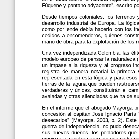
Fúquene y pantano adyacente”, escrito po
Desde tiempos coloniales, los terrenos 
desarrollo industrial de Europa. La lógi
como por ende debía hacerlo con los ind
cedidos a encomenderos, quienes constru
mano de obra para la explotación de los r
Una vez independizada Colombia, las élites
modelo europeo de pensar la naturaleza 
un impase a la riqueza y al progreso ind
registra de manera notarial la primer
representada en esta lógica y para esos 
tierras de la laguna que pueden rastrears
verdaderas y únicas, constituirán el ca
avaladas y otras silenciadas que ha de su
En el informe que el abogado Mayorga pre
concesión al capitán José Ignacio París 
desecarlos” (Mayorga, 2003, p. 2). Este 
guerra de independencia, no pudo desecar
sus nuevos dueños, los pobladores que f
empieza a transformarse sin que nadie p