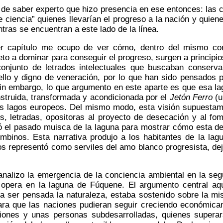
 de saber experto que hizo presencia en ese entonces: las c
ciencia” quienes llevarían el progreso a la nación y quien
tras se encuentran a este lado de la línea.
 capítulo me ocupo de ver cómo, dentro del mismo cont
to a dominar para conseguir el progreso, surgen a principios
njunto de letrados intelectuales que buscaban conservar
ello y digno de veneración, por lo que han sido pensados 
Sin embargo, lo que argumento en este aparte es que esa l
struida, transformada y acondicionada por el
Jetón Ferro
(u
os lagos europeos. Del mismo modo, esta visión supuestame
les, letradas, opositoras al proyecto de desecación y al f
ó el pasado muisca de la laguna para mostrar cómo esta de
mbinos. Esta narrativa produjo a los habitantes de la la
los representó como serviles del amo blanco progresista, dej
o analizo la emergencia de la conciencia ambiental en la s
e opera en la laguna de Fúquene. El argumento central a
a ser pensada la naturaleza, estaba sostenido sobre la mi
ara que las naciones pudieran seguir creciendo económicam
iones y unas personas subdesarrolladas, quienes supera