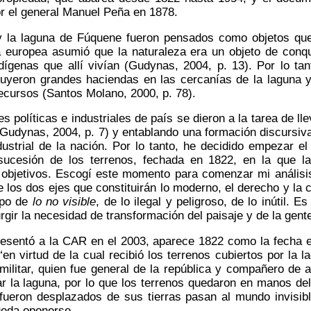
r el general Manuel Peña en 1878.
y la laguna de Fúquene fueron pensados como objetos que c
ca europea asumió que la naturaleza era un objeto de conqu
ígenas que allí vivían (Gudynas, 2004, p. 13). Por lo tan
yeron grandes haciendas en las cercanías de la laguna y
ecursos (Santos Molano, 2000, p. 78).
 políticas e industriales de país se dieron a la tarea de lle
(Gudynas, 2004, p. 7) y entablando una formación discursi
ustrial de la nación. Por lo tanto, he decidido empezar e
a sucesión de los terrenos, fechada en 1822, en la que 
objetivos. Escogí este momento para comenzar mi análisis 
e los dos ejes que constituirán lo moderno, el derecho y la
mpo de
lo no visible
, de lo ilegal y peligroso, de lo inútil. E
rgir la necesidad de transformación del paisaje y de la gen
sentó a la CAR en el 2003, aparece 1822 como la fecha en 
“en virtud de la cual recibió los terrenos cubiertos por la
militar, quien fue general de la república y compañero de a
 la laguna, por lo que los terrenos quedaron en manos del
ueron desplazados de sus tierras pasan al mundo invisible
ueda oponerse.