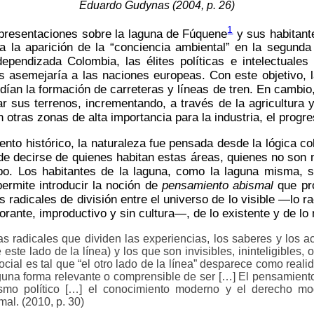
Eduardo Gudynas (2004, p. 26)
1
representaciones sobre la laguna de Fúquene
y sus habitante
ta la aparición de la “conciencia ambiental” en la segund
ependizada Colombia, las élites políticas e intelectuales
los asemejaría a las naciones europeas. Con este objetivo
ían la formación de carreteras y líneas de tren. En cambio
ar sus terrenos, incrementando, a través de la agricultura 
 otras zonas de alta importancia para la industria, el prog
to histórico, la naturaleza fue pensada desde la lógica col
ede decirse de quienes habitan estas áreas, quienes no son
po. Los habitantes de la laguna, como la laguna misma, 
ermite introducir la noción de
pensamiento abismal
que pro
radicales de división entre el universo de lo visible —lo ra
norante, improductivo y sin cultura—, de lo existente y de lo 
eas radicales que dividen las experiencias, los saberes y los ac
e este lado de la línea) y los que son invisibles, ininteligibles
 social es tal que “el otro lado de la línea” desparece como rea
ninguna forma relevante o comprensible de ser […] El pensamien
lismo político […] el conocimiento moderno y el derecho 
al. (2010, p. 30)