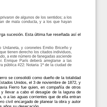
 privaron de algunos de los sentidos; a los
ngan de mala conducta, y a los que hayan
arga sucesión. Esta última fue reseñada así el
o Urdaneta, y coroneles Emilio Briceño y
 que tienen derecho los citados individuos,
tado, a este número de fanegadas asciende
r. Enrique París deberá arreglarse a las
ra pública #22: Notaria 1ª de la ciudad de
erro se consolidó como dueño de la totalidad
 Estados Unidos, el 3 de noviembre de 1872, y
ravia Fierro fue quien, en compañía de otros
y llevar a cabo el desagüe de la laguna de
 o a las aguas corrientes que de ella entran
ro civil encargado de planear la obra y autor
os años su desecación.