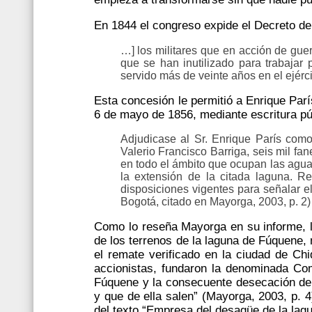
En 1844 el congreso expide el Decreto de l
…] los militares que en acción de guer
que se han inutilizado para trabajar
servido más de veinte años en el ejérci
Esta concesión le permitió a Enrique París
6 de mayo de 1856, mediante escritura pú
Adjudicase al Sr. Enrique París como
Valerio Francisco Barriga, seis mil fa
en todo el ámbito que ocupan las agu
la extensión de la citada laguna. Re
disposiciones vigentes para señalar el
Bogotá, citado en Mayorga, 2003, p. 2)
Como lo reseña Mayorga en su informe, l
de los terrenos de la laguna de Fúquene, 
el remate verificado en la ciudad de Chi
accionistas, fundaron la denominada Co
Fúquene y la consecuente desecación de l
y que de ella salen” (Mayorga, 2003, p. 4
del texto “Empresa del desagüe de la lag