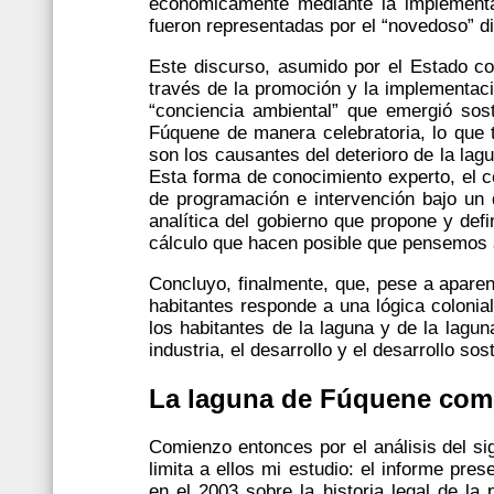
económicamente mediante la implement
fueron representadas por el “novedoso” d
Este discurso, asumido por el Estado col
través de la promoción y la implementac
“conciencia ambiental” que emergió sost
Fúquene de manera celebratoria, lo que 
son los causantes del deterioro de la lagu
Esta forma de conocimiento experto, el c
de programación e intervención bajo un 
analítica del gobierno que propone y def
cálculo que hacen posible que pensemos a
Concluyo, finalmente, que, pese a aparen
habitantes responde a una lógica colonial
los habitantes de la laguna y de la lag
industria, el desarrollo y el desarrollo s
La laguna de Fúquene como
Comienzo entonces por el análisis del si
limita a ellos mi estudio: el informe p
en el 2003 sobre la historia legal de l