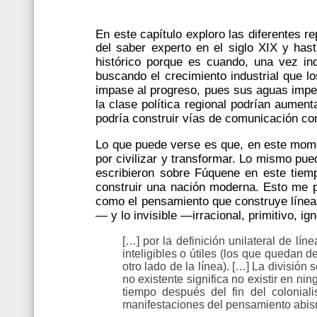
En este capítulo exploro las diferentes 
del saber experto en el siglo XIX y has
histórico porque es cuando, una vez ind
buscando el crecimiento industrial que 
impase al progreso, pues sus aguas imped
la clase política regional podrían aument
podría construir vías de comunicación con
Lo que puede verse es que, en este momen
por civilizar y transformar. Lo mismo pu
escribieron sobre Fúquene en este tiem
construir una nación moderna. Esto me p
como el pensamiento que construye líneas 
— y lo invisible —irracional, primitivo, ig
[…] por la definición unilateral de lín
inteligibles o útiles (los que quedan d
otro lado de la línea). […] La división
no existente significa no existir en 
tiempo después del fin del colonia
manifestaciones del pensamiento abism