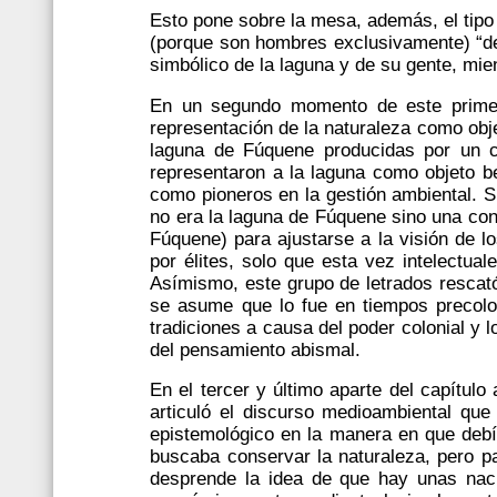
Esto pone sobre la mesa, además, el tipo
(porque son hombres exclusivamente) “de 
simbólico de la laguna y de su gente, mien
En un segundo momento de este primer
representación de la naturaleza como obje
laguna de Fúquene producidas por un co
representaron a la laguna como objeto b
como pioneros en la gestión ambiental. 
no era la laguna de Fúquene sino una con
Fúquene) para ajustarse a la visión de l
por élites, solo que esta vez intelectua
Asímismo, este grupo de letrados rescat
se asume que lo fue en tiempos precolo
tradiciones a causa del poder colonial y 
del pensamiento abismal.
En el tercer y último aparte del capítul
articuló el discurso medioambiental qu
epistemológico en la manera en que debí
buscaba conservar la naturaleza, pero p
desprende la idea de que hay unas nac