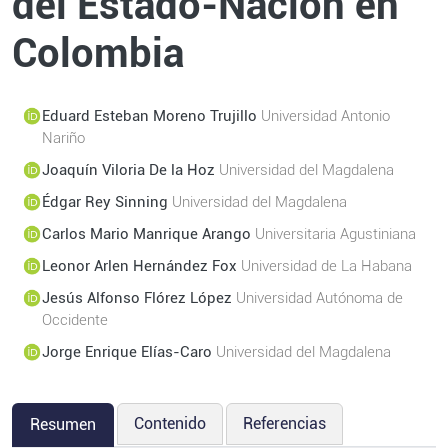
del Estado-Nación en
Colombia
Eduard Esteban Moreno Trujillo
Universidad Antonio
Nariño
Joaquín Viloria De la Hoz
Universidad del Magdalena
Édgar Rey Sinning
Universidad del Magdalena
Carlos Mario Manrique Arango
Universitaria Agustiniana
Leonor Arlen Hernández Fox
Universidad de La Habana
Jesús Alfonso Flórez López
Universidad Autónoma de
Occidente
Jorge Enrique Elías-Caro
Universidad del Magdalena
Contenido
Referencias
Resumen